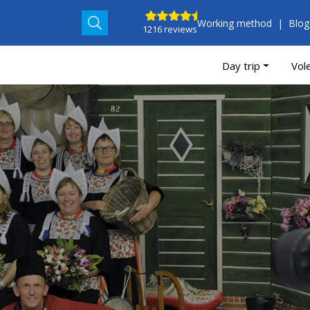
Working method
Blog
1216 reviews
Day trip
Vol