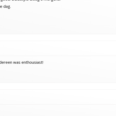
e dag.
dereen was enthousiast!