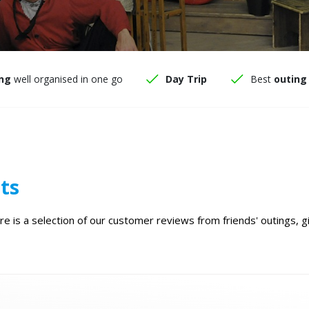
ng
well organised in one go
Day Trip
Best
outing
ts
 is a selection of our customer reviews from friends' outings, gi