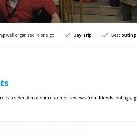
ng
well organised in one go
Day Trip
Best
outing
ts
 is a selection of our customer reviews from friends' outings, gi