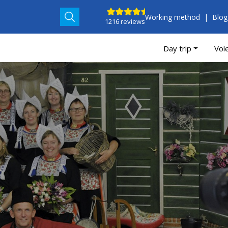
Working method
Blog
1216 reviews
Day trip
Vol