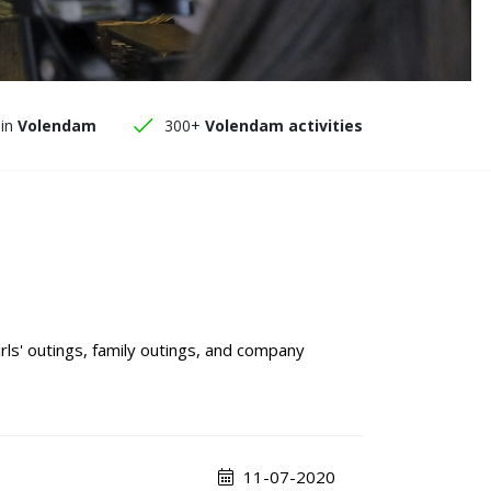
in
Volendam
300+
Volendam activities
rls' outings, family outings, and company
11-07-2020