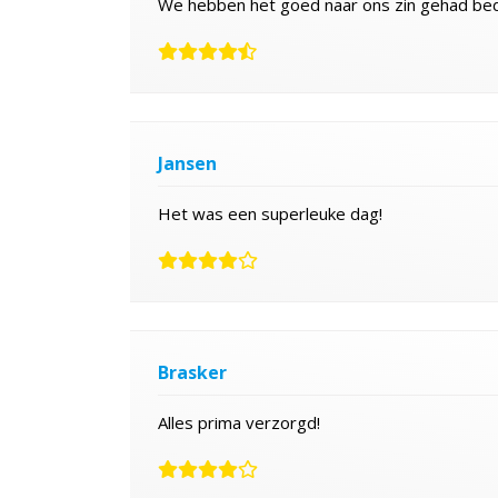
We hebben het goed naar ons zin gehad bed
Jansen
Het was een superleuke dag!
Brasker
Alles prima verzorgd!